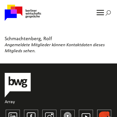
Suche
nach:
MENU
Schmachtenberg, Rolf
Angemeldete Mitglieder können Kontaktdaten dieses
Mitglieds sehen.
Array
Linkedin
Facebook
Instagram
Spotify
Youtube
Wirtschaft