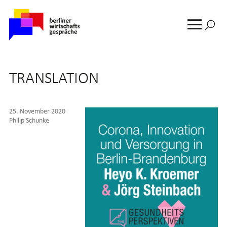
Suche
nach:
MENU
TRANSLATION
25. November 2020
Philip Schunke