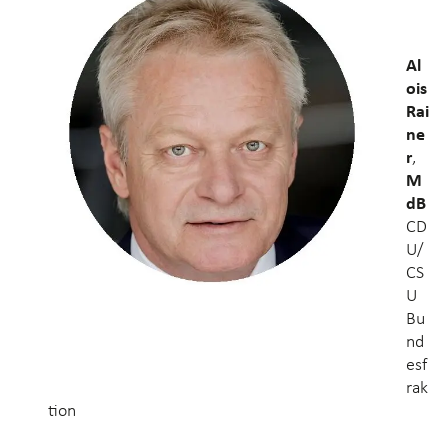
Al
ois
Rai
ne
r
,
M
dB
CD
U/
CS
U
Bu
nd
esf
rak
tion