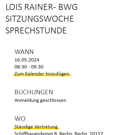
–
Köhler-
LOIS RAINER- BWG
bwg
bwg
Sitzungswoche
Sitzungswoche
SITZUNGSWOCHE
Sprechstunde
Sprechstunde
SPRECHSTUNDE
WANN
16.05.2024
08:30 - 09:30
Zum Kalender hinzufügen
BUCHUNGEN
Anmeldung geschlossen
WO
Ständige Vertretung
Schiffbauerdamm 8, Berlin, Berlin, 10117