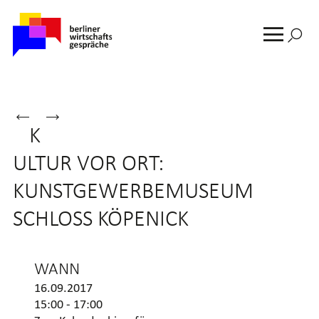
Suche
nach:
MENU
Mittelstandsfrühstück
Politisches
BEITRAGSNAVIGATION
K
mit
Frühstück
Sarah
mit
ULTUR VOR ORT:
Singer,
Ramona
Präsidentin
Pop,
KUNSTGEWERBEMUSEUM
des
Senatorin
SCHLOSS KÖPENICK
Jüdischen
für
Nationalfonds
Wirtschaft,
–
Energie
Keren
und
WANN
Kayemeth
Betriebe
16.09.2017
LeIsrael
15:00 - 17:00
e.V